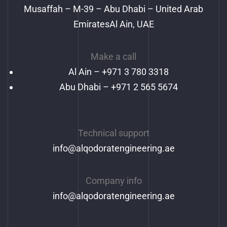
Musaffah – M-39 – Abu Dhabi – United Arab
EmiratesAl Ain, UAE
Make a call
Al Ain –
+971 3 780 3318
Abu Dhabi – +971 2 565 5674
Technical support
info@alqodoratengineering.ae
Company info
info@alqodoratengineering.ae