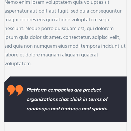
Nemo enim ipsam voluptatem quia voluptas sit
aspernatur aut odit aut fugit, sed quia consequuntur
magni dolores eos qui ratione voluptatem sequi
nesciunt. Neque porro quisquam est, qui dolorem
ipsum quia dolor sit amet, consectetur, adipisci velit,
sed quia non numquam eius modi tempora incidunt ut
labore et dolore magnam aliquam quaerat
voluptatem.
Platform companies are product
organizations that think in terms of
roadmaps and features and sprints.